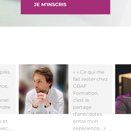
JE M'INSCRIS
près
« « Ce qui me
fait rester chez
nce,
CDAF
Formation,
nnel
c’est le
indre
partage
d’anecdotes
 et
entre mon
avec…
expérience… »