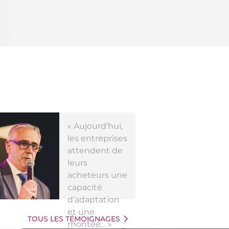
« Aujourd’hui,
les entreprises
attendent de
leurs
acheteurs une
capacité
d’adaptation
et une
TOUS LES TÉMOIGNAGES
montée… »