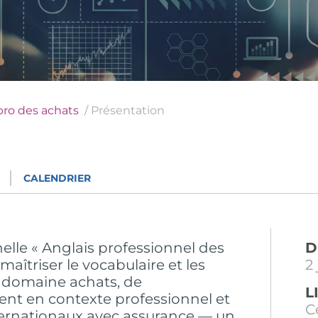
pro des achats
Présentation
CALENDRIER
elle « Anglais professionnel des
D
aîtriser le vocabulaire et les
2
u domaine achats, de
L
t en contexte professionnel et
C
ternationaux avec assurance — un