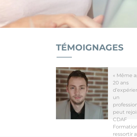
TÉMOIGNAGES
« Même a
20 ans
d’expérie
un
professio
peut rejo
CDAF
Formation
ressortir 