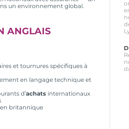
o
ans un environnement global.
e
n
d
N ANGLAIS
L
D
R
n
aires et tournures spécifiques à
d
ment en langage technique et
ourants d’
achats
internationaux
s
en britannique