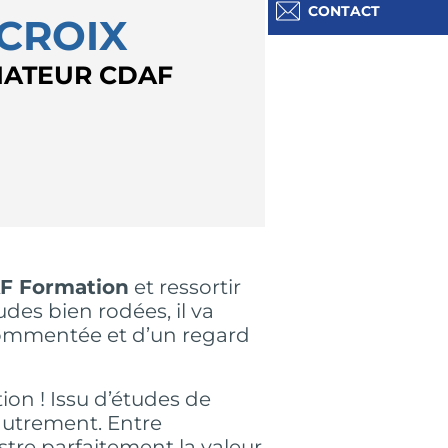
CONTACT
LCROIX
MATEUR CDAF
F Formation
et ressortir
es bien rodées, il va
 commentée et d’un regard
on ! Issu d’études de
c autrement. Entre
stre parfaitement la valeur