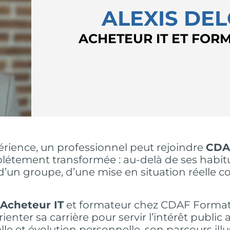
ALEXIS DE
ACHETEUR IT ET FOR
rience, un professionnel peut rejoindre
CDA
étement transformée : au-delà de ses habitud
 d’un groupe, d’une mise en situation réelle
Acheteur IT
et formateur chez CDAF Formati
orienter sa carrière pour servir l’intérêt publi
le et évolution personnelle, son parcours illu