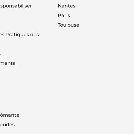
sponsabiliser
Nantes
Paris
Toulouse
es Pratiques des
&
ements
x
plômante
brides