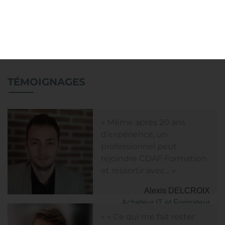
JE M'INSCRIS
TÉMOIGNAGES
« Même après 20 ans
d’expérience, un
professionnel peut
rejoindre CDAF Formation
et ressortir avec… »
Alexis DELCROIX
Acheteur IT et Formateur
CDAF
« « Ce qui me fait rester