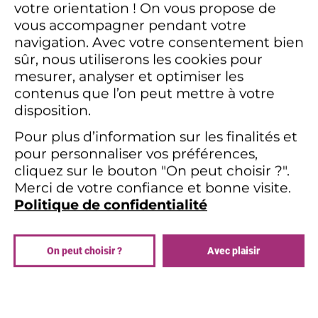
AND
votre orientation !
On vous propose de
PRÉ-REQUIS
COOKIES
vous accompagner pendant votre
Aucun
navigation.
Avec votre consentement bien
sûr, nous utiliserons les cookies pour
mesurer, analyser et optimiser les
EVALUATIONS
contenus que l’on peut mettre à votre
disposition.
Cas pratiques en sous groupe
Mises en situation
Pour plus d’information sur les finalités et
pour personnaliser vos préférences,
cliquez sur le bouton "On peut choisir ?".
Merci de votre confiance et bonne visite.
Politique de confidentialité
CONTACTER UN CONSEILLER
On peut choisir ?
Avec plaisir
DURÉE ESTIMÉE
2 jours
LIEU