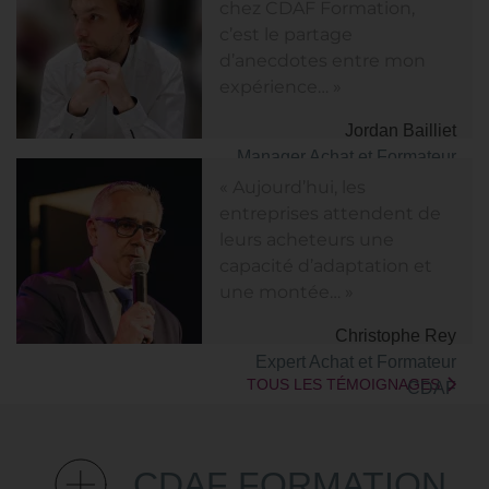
chez CDAF Formation,
c’est le partage
d’anecdotes entre mon
expérience… »
Jordan Bailliet
Manager Achat et Formateur
CDAF
« Aujourd’hui, les
entreprises attendent de
leurs acheteurs une
capacité d’adaptation et
une montée… »
Christophe Rey
Expert Achat et Formateur
TOUS LES TÉMOIGNAGES
CDAF
CDAF FORMATION