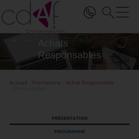
Aller
au
contenu
principal
Achats
Responsables
Accueil
Formations
Achat Responsable
Présentation
PRÉSENTATION
PROGRAMME