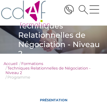
Aller
au
contenu
principal
Techniques
Relationnelles de
Négociation - Niveau
2
Accueil
Formations
Techniques Relationnelles de Négociation -
Niveau 2
Programme
PRÉSENTATION