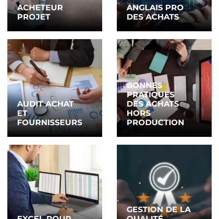
ACHETEUR
ANGLAIS PRO
PROJET
DES ACHATS
BONNES
PRATIQUES
AUDIT ACHAT
DES ACHATS
ET
HORS
FOURNISSEURS
PRODUCTION
GESTION DE LA
EXCEL POUR
QUALITÉ