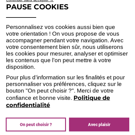
USE
DES ACHATS PLUS
PAUSE COOKIES
OF
RESPONSABLES
PERSONAL
expert en
Encadrés par Laurent Moulet,
DATA
Personnalisez vos cookies aussi bien que
achat
, nos participants ont acquis des
AND
votre orientation !
On vous propose de vous
compétences stratégiques et opérationnelles
accompagner pendant votre navigation.
Avec
COOKIES
essentielles. Désormais, ils sont capables de :
votre consentement bien sûr, nous utiliserons
les cookies pour mesurer, analyser et optimiser
’achat
Adapter leurs stratégies d
aux
les contenus que l’on peut mettre à votre
nouvelles exigences légales et aux
disposition.
attentes des parties prenantes (loi sur le
devoir de vigilance, RSE, etc.)
Pour plus d’information sur les finalités et pour
personnaliser vos préférences, cliquez sur le
supply chain
Contribuer à une
plus
bouton "On peut choisir ?".
Merci de votre
responsable, en choisissant des
Politique de
confiance et bonne visite.
fournisseurs engagés dans une démarche
confidentialité
durable
Maîtriser les outils d’évaluation pour
analyser et améliorer l'impact social et
On peut choisir ?
Avec plaisir
achats
environnemental de leurs
Assurer la conformité réglementaire en