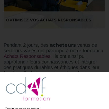
OPTIMISEZ VOS ACHATS RESPONSABLES
acheteurs
Pendant 2 jours, des
venus de
secteurs variés ont participé à notre formation
Achats Responsables
. Ils ont ainsi pu
approfondir leurs connaissances et intégrer
des pratiques durables et éthiques dans leur
fonction d’acheteur, tout en répondant aux
enjeux actuels liés à la transition
environnementale et sociale.
DES COMPÉTENCES CLÉS POUR
Continuer sans accepter →