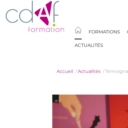
Aller
au
contenu
principal
FORMATIONS
ACTUALITÉS
Accueil
Actualités
Témoignag