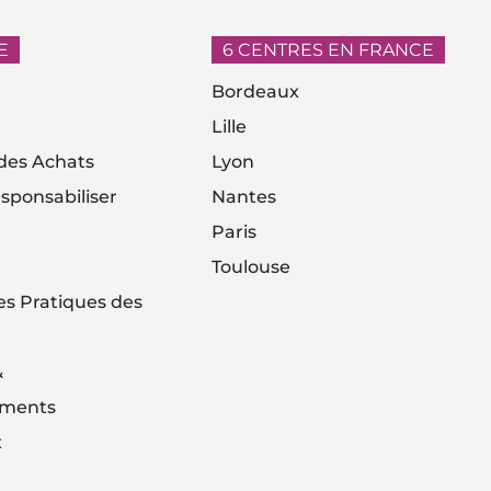
E
6 CENTRES EN FRANCE
Bordeaux
Lille
es Achats
Lyon
sponsabiliser
Nantes
Paris
Toulouse
es Pratiques des
&
ements
x