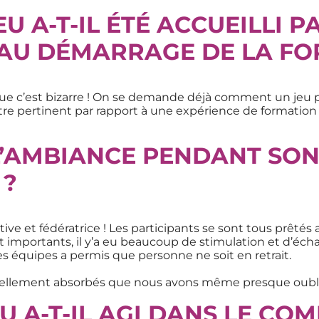
 A-T-IL ÉTÉ ACCUEILLI P
 AU DÉMARRAGE DE LA FO
ue c’est bizarre ! On se demande déjà comment un jeu p
 être pertinent par rapport à une expérience de formation
 L’AMBIANCE PENDANT SO
 ?
tive et fédératrice ! Les participants se sont tous prêtés
nt importants, il y’a eu beaucoup de stimulation et d’éch
s équipes a permis que personne ne soit en retrait.
ns tellement absorbés que nous avons même presque oublié
EU A-T-IL AGI DANS LE C