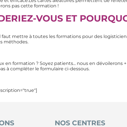
e et efficace.Les cartes aléatoires permettent de refléter
rons pas cette formation !
ERIEZ-VOUS ET POURQUO
l faut mettre à toutes les formations pour des logisticien
les méthodes.
eux en formation ? Soyez patients... nous en dévoilerons 
pas à compléter le formulaire ci-dessous.
escription="true"]
ONS
NOS CENTRES