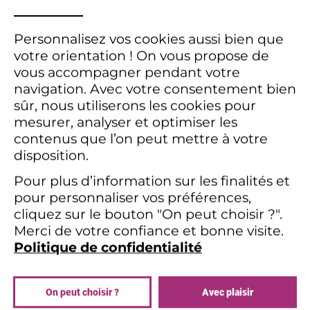
domaine dynamique.
PERSONAL
DATA
Personnalisez vos cookies aussi bien que
Que vous souhaitiez devenir
Acheteur
,
AND
votre orientation !
On vous propose de
Approvisionneur
ou
Responsable des
COOKIES
vous accompagner pendant votre
Achats
, nous vous offrons des
navigation.
Avec votre consentement bien
programmes de formation complets qui
sûr, nous utiliserons les cookies pour
couvrent tous les aspects essentiels de ce
mesurer, analyser et optimiser les
métier en constante évolution. Vous
contenus que l’on peut mettre à votre
développerez des compétences clés
disposition.
telles que :
Pour plus d’information sur les finalités et
la négociation,
pour personnaliser vos préférences,
la gestion des fournisseurs,
cliquez sur le bouton "On peut choisir ?".
l'analyse des marchés et
Merci de votre confiance et bonne visite.
la gestion des contrats
Politique de confidentialité
les outils indispensables d'un
Acheteur
Nous comprenons également
On peut choisir ?
Avec plaisir