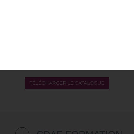
d’efforts pour transformer les contraintes
en opportunités.
En tant que professionnels des achats,
anticipez ces évolutions et adaptez vos
stratégies pour rester performants. Envie
d’en savoir plus ? Formez-vous avec
CDAF Formation, centre de
formation
achat
et
formation supply chain
et
maîtrisez les compétences de demain !
TÉLÉCHARGER LE CATALOGUE