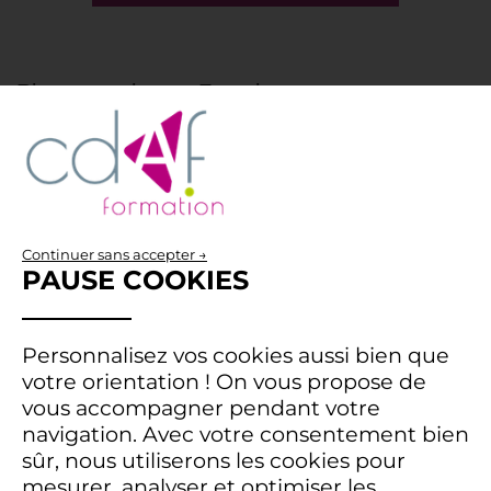
Risques majeurs : Fournisseurs et
cybersécurité
65% des
directions achats
considèrent la défaillance des
fournisseurs comme le principal
risque en 2025. Le contexte
USE
Continuer sans accepter →
économique mondial, marqué par les
PAUSE COOKIES
OF
tensions géopolitiques et les fragilités
des chaînes d'approvisionnement,
PERSONAL
accentue cette vulnérabilité.
DATA
Personnalisez vos cookies aussi bien que
Les cyberattaques continuent
AND
votre orientation !
On vous propose de
d’inquiéter, avec 42% des acheteurs
COOKIES
vous accompagner pendant votre
identifiant ce risque comme critique.
navigation.
Avec votre consentement bien
sûr, nous utiliserons les cookies pour
Une évolution des relations fournisseurs
mesurer, analyser et optimiser les