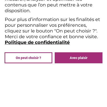
Cartels et monopoles : 60% des
contenus que l’on peut mettre à votre
acheteurs rapportent des pratiques
disposition.
anticoncurrentielles entre
fournisseurs, tandis que 67%
Pour plus d’information sur les finalités et
déclarent avoir été confrontés à des
pour personnaliser vos préférences,
situations de monopole en 2024. Ces
cliquez sur le bouton "On peut choisir ?".
phénomènes compliquent encore la
Merci de votre confiance et bonne visite.
gestion des relations contractuelles.
Politique de confidentialité
Relocalisation et sourcing : Les
tensions géopolitiques continuent de
pousser à des stratégies de
On peut choisir ?
Avec plaisir
diversification des sources, bien que
la relocalisation ne soit plus une
priorité absolue.
Focus sur la RSE : Un levier incontournable
mais coûteux
78% des directions achats prévoient
des objectifs liés au développement