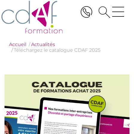
Aller
au
contenu
principal
Accueil
Actualités
Téléchargez le catalogue CDAF 2025