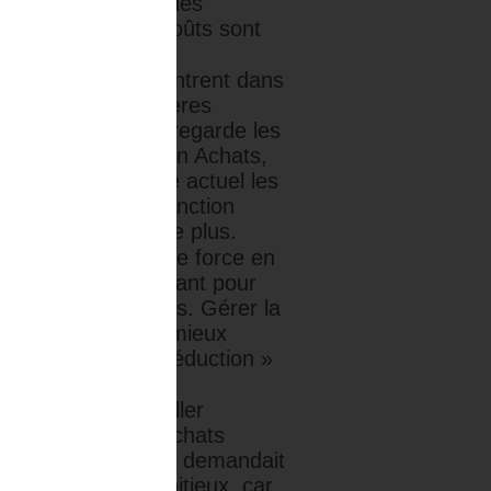
ou services, mais des
oin que 75 % des coûts sont
liqués.
dre à des pays qui entrent dans
er, voire des barrières
initialement. Si on regarde les
s envers la fonction Achats,
au vu du contexte actuel les
écessité pour la fonction
la formaliser encore plus.
ment du rapport de force en
s un élément suffisant pour
choisir leurs clients. Gérer la
s mécanismes pour mieux
hat qui vise la « séduction »
dialisation pour aller
ns sur la part des achats
cateurs Achats on me demandait
 toujours plus ambitieux, car