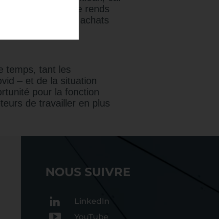
is aujourd’hui je me rends
ande une part des achats
ire ».
e temps, tant les
vid – et de la situation
ortunité pour la fonction
teurs de travailler en plus
NOUS SUIVRE
LinkedIn
YouTube