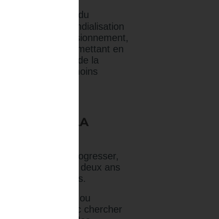
anisation mondiale du
imaginer que la mondialisation
es chaînes d'approvisionnement,
LERC conclut en mettant en
avoir la réduction de la
inverse et paraît moins
ATION SUR LA
on Achats a pu progresser,
ie mondiale depuis deux ans
utour de quatre axes.
 certains produits ou
nnés. Il faudra donc chercher