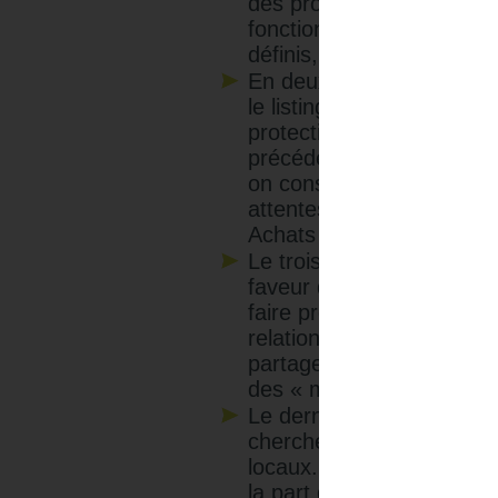
des produits de substitut
fonctionnalités. Ronan r
définis, phase durant la
ge
En deuxième, vient la
le listing des pays ennemi
protectionnistes qui vont 
précédentes études du CNA
on constate que la gesti
attentes sur ce critère vo
Achats de "muscler son je
r
Le troisième axe est la
faveur des fournisseurs s
faire pression sur les fou
relation fournisseur, co
partager la valeur créée 
des « meilleurs » fournis
RSE
Le dernier axe est la
chercher le prix le plus b
locaux. Ronan illustre ce
la part d'Achats en "low 