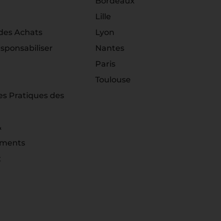
Bordeaux
Lille
es Achats
Lyon
sponsabiliser
Nantes
Paris
Toulouse
es Pratiques des
&
ements
x