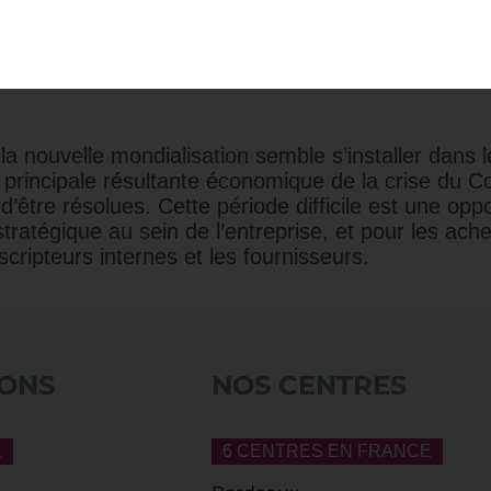
lients finaux qui voulaient profiter de bas prix. Ma
giaires que dans leurs organisations on leur dem
e 15 ans on est passé d'un indicateur à son contra
a nouvelle mondialisation semble s’installer dans l
– principale résultante économique de la crise du Co
 d’être résolues. Cette période difficile est une opp
tratégique au sein de l’entreprise, et pour les ache
cripteurs internes et les fournisseurs.
ONS
NOS CENTRES
E
6 CENTRES EN FRANCE