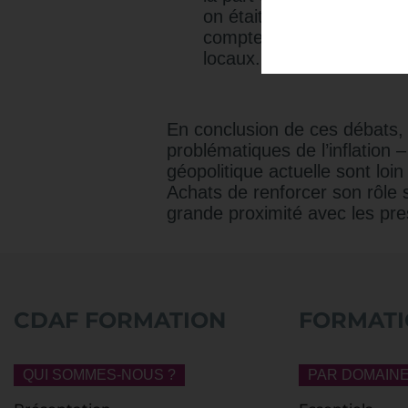
on était poussés par des c
compte auprès de mes sta
locaux. Donc, en moins d
En conclusion de ces débats, l
problématiques de l’inflation 
géopolitique actuelle sont loin
Achats de renforcer son rôle s
grande proximité avec les pres
CDAF FORMATION
FORMATI
QUI SOMMES-NOUS ?
PAR DOMAIN