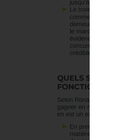
jusqu’à présent en Chine
Le troisième scénario en
commerce (OMC), est l
demeure, mais qu’elle soi
le marché des services 
évidence le fait que les 
concurrence et la hausse 
crédible que les deux au
QUELS SONT LES IM
FONCTION ACHATS 
Selon Ronan HASCOËT, c’est l
gagner en maturité et en rec
en est un exemple concret. So
analys
En premier lieu, l’
matières premières vont ê