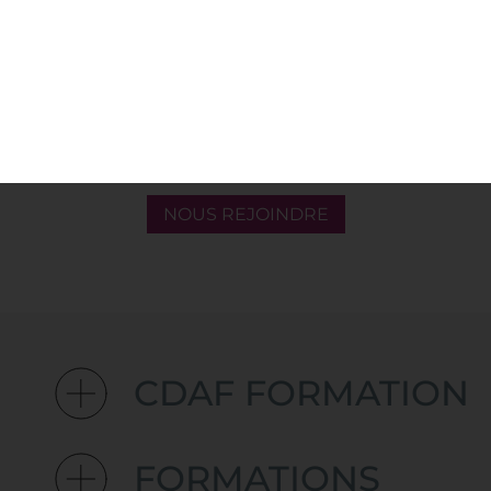
flexibles, des tarifs accessibles, et des
programmes ancrés dans les réalités du
métier. Parce que la montée en
compétences des équipes
achats
n'est
pas un luxe, c'est un levier de
performance pour toute l'organisation.
NOUS REJOINDRE
CDAF FORMATION
FORMATIONS