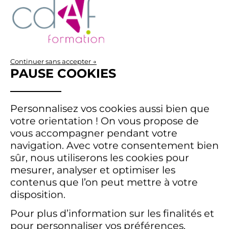
ans.
QU’EST-CE QUE LA
USE
Continuer sans accepter →
CERTIFICATION QUALIOPI ?
PAUSE COOKIES
OF
La certification Qualiopi atteste de la
PERSONAL
qualité des processus mis en œuvre par
DATA
Personnalisez vos cookies aussi bien que
les organismes de formation. Elle
AND
votre orientation !
On vous propose de
constitue une garantie de confiance et
COOKIES
vous accompagner pendant votre
d’excellence pour nos apprenants,
navigation.
Avec votre consentement bien
partenaires et entreprises.
sûr, nous utiliserons les cookies pour
Le renouvellement de cette certification
mesurer, analyser et optimiser les
confirme que nos
formations acheteur
contenus que l’on peut mettre à votre
et nos
formation continue supply chain
disposition.
respectent les exigences les plus strictes
Pour plus d’information sur les finalités et
en matière de qualité pédagogique et
pour personnaliser vos préférences,