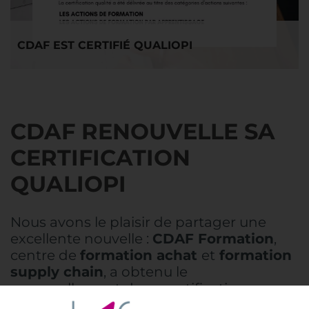
CDAF EST CERTIFIÉ QUALIOPI
CDAF RENOUVELLE SA
CERTIFICATION
QUALIOPI
Nous avons le plaisir de partager une
excellente nouvelle :
CDAF Formation
,
centre de
formation achat
et
formation
supply chain
, a obtenu le
renouvellement de sa certification
Qualiopi pour une nouvelle période de 3