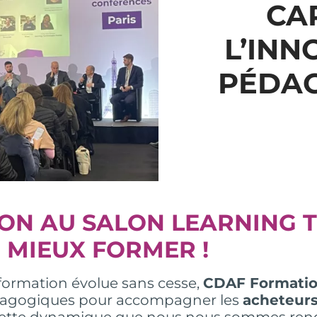
CA
L’INN
PÉDA
ON AU SALON LEARNING T
 MIEUX FORMER !
formation évolue sans cesse,
CDAF Formati
édagogiques pour accompagner les
acheteur
 cette dynamique que nous nous sommes ren