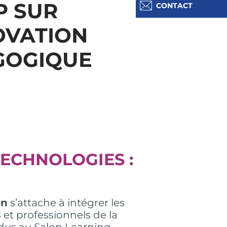
P SUR
CONTACT
OVATION
GOGIQUE
ECHNOLOGIES :
on
s’attache à intégrer les
s
et professionnels de la
dus au Salon Learning