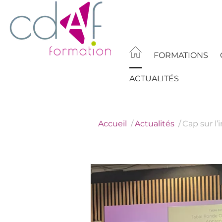
Aller
au
contenu
principal
FORMATIONS
ACTUALITÉS
Accueil
Actualités
Cap sur l