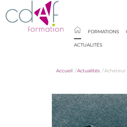
Aller
au
contenu
principal
FORMATIONS
ACTUALITÉS
Accueil
Actualités
Acheteur 