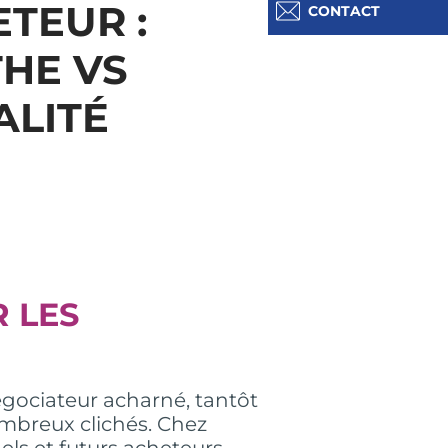
TEUR :
CONTACT
HE VS
ALITÉ
R LES
gociateur acharné, tantôt
mbreux clichés. Chez
s et futurs acheteurs