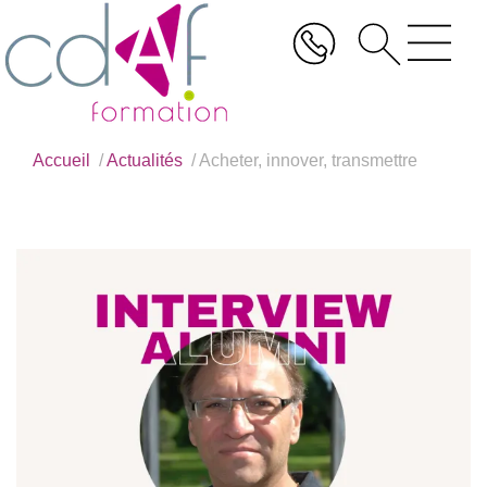
Aller
au
contenu
principal
Accueil
Actualités
Acheter, innover, transmettre